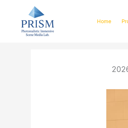
콘
텐
Home
Pr
츠
로
건
너
뛰
20
기